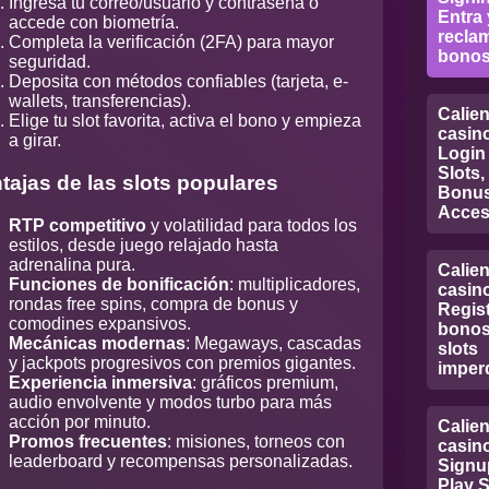
Ingresa tu correo/usuario y contraseña o
Entra 
accede con biometría.
recla
Completa la verificación (2FA) para mayor
bono
seguridad.
Deposita con métodos confiables (tarjeta, e-
wallets, transferencias).
Calien
Elige tu slot favorita, activa el bono y empieza
casin
a girar.
Login
Slots,
tajas de las slots populares
Bonu
Acce
RTP competitivo
y volatilidad para todos los
estilos, desde juego relajado hasta
adrenalina pura.
Calien
Funciones de bonificación
: multiplicadores,
casin
rondas free spins, compra de bonus y
Regist
comodines expansivos.
bonos
Mecánicas modernas
: Megaways, cascadas
slots
y jackpots progresivos con premios gigantes.
imper
Experiencia inmersiva
: gráficos premium,
audio envolvente y modos turbo para más
acción por minuto.
Calien
Promos frecuentes
: misiones, torneos con
casin
leaderboard y recompensas personalizadas.
Signu
Play S