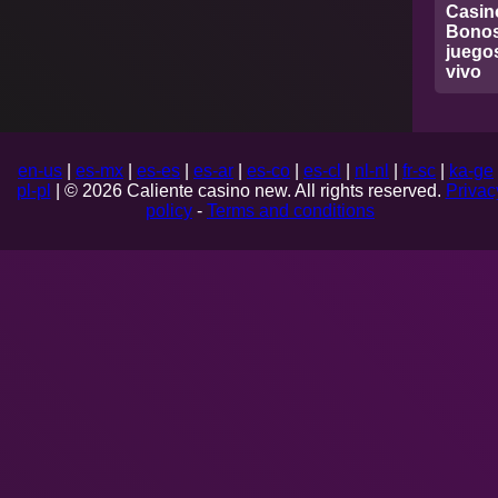
Casin
Bonos
juego
vivo
en-us
|
es-mx
|
es-es
|
es-ar
|
es-co
|
es-cl
|
nl-nl
|
fr-sc
|
ka-ge
pl-pl
| © 2026 Caliente casino new. All rights reserved.
Privac
policy
-
Terms and conditions