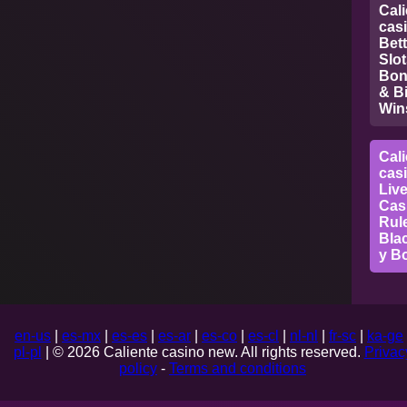
Cali
cas
Bett
Slot
Bon
& B
Win
Cali
cas
Liv
Casi
Rule
Bla
y B
en-us
|
es-mx
|
es-es
|
es-ar
|
es-co
|
es-cl
|
nl-nl
|
fr-sc
|
ka-ge
pl-pl
| © 2026 Caliente casino new. All rights reserved.
Privac
policy
-
Terms and conditions