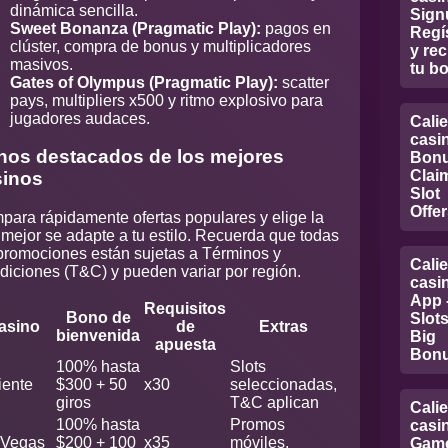
dinámica sencilla.
Sign
Sweet Bonanza (Pragmatic Play):
pagos en
Regí
clúster, compra de bonus y multiplicadores
y re
masivos.
tu b
Gates of Olympus (Pragmatic Play):
scatter
pays, multipliers x500 y ritmo explosivo para
jugadores audaces.
Cali
casi
nos destacados de los mejores
Bonu
Clai
sinos
Slot
Offe
ara rápidamente ofertas populares y elige la
mejor se adapte a tu estilo. Recuerda que todas
promociones están sujetas a Términos y
Cali
iciones (T&C) y pueden variar por región.
casi
App 
Requisitos
Bono de
Slots
asino
de
Extras
bienvenida
Big
apuesta
Bon
100% hasta
Slots
iente
$300 + 50
x30
seleccionadas,
giros
T&C aplican
Cali
100% hasta
Promos
casi
Vegas
$200 + 100
x35
móviles,
Game