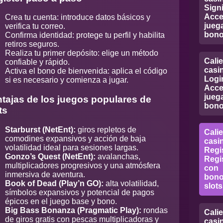
Sign
Acce
Crea tu cuenta: introduce datos básicos y
jueg
verifica tu correo.
bon
Confirma identidad: protege tu perfil y habilita
retiros seguros.
Realiza tu primer depósito: elige un método
Cali
confiable y rápido.
casi
Activa el bono de bienvenida: aplica el código
Login
si es necesario y comienza a jugar.
Acce
jueg
tajas de los juegos populares de
bon
ts
Starburst (NetEnt):
giros repletos de
Cali
comodines expansivos y acción de baja
casi
volatilidad ideal para sesiones largas.
Regis
Gonzo’s Quest (NetEnt):
avalanchas,
Regi
multiplicadores progresivos y una atmósfera
con
inmersiva de aventura.
bono
Book of Dead (Play’n GO):
alta volatilidad,
slots
símbolos expansivos y potencial de pagos
épicos en el juego base y bono.
Big Bass Bonanza (Pragmatic Play):
rondas
Cali
de giros gratis con pescas multiplicadoras y
casi