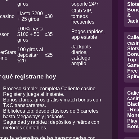
giros
soporte 24/7
Slots
Bon
Club VIP,
Hasta $200
&
casino
x30
torneos
+ 25 giros
Jack
frecuentes
100% hasta
Pagos rápidos,
sson
$100 + 50
x35
app estable
Cali
giros
casi
Jackpots
Slots
100 giros al
erStars
diarios,
Bonu
depositar
x25
ino
catálogo
Top
$20
amplio
Gam
Free
 qué registrarte hoy
Spin
Proceso simple: completa Caliente casino
Cali
Register y juega al instante.
casi
Bonos claros: giros gratis y match bonus con
Blac
T&C transparentes.
- Rea
Biblioteca top: desde clásicos de 3 carretes
Mon
hasta Megaways y jackpots.
Play
Seguridad y rapidez: depósitos y retiros con
Bon
métodos confiables.
amas la adrenalina de las tragamonedas con