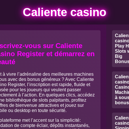
Caliente casino
Calien
casino
scrivez-vous sur Caliente
Play H
Slots 
sino Register et démarrez en
Big
eauté
Bonus
t à vivre l’adrénaline des meilleures machines
Calien
ous avec des bonus généreux ? Avec Caliente
casin
ino Register, l’inscription est rapide, fluide et
Casin
sée pour les joueurs qui veulent passer
Machi
ectement à l’action. En quelques clics, accédez
à sou
ne bibliothèque de slots palpitants, profitez
bonus
ffres de bienvenue attractives et jouez sur
ile ou desktop en toute sécurité.
Calien
plateforme met l’accent sur la simplicité:
casin
idation de compte éclair, dépôts instantanés,
Signin