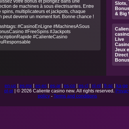
sissez votre bonus et plongez dans une
Slots,
ection de machines à sous électrisantes. Entre
Bonus
e spins, multiplicateurs et jackpots, chaque
& Big
n peut devenir un moment fort. Bonne chance !
ashtags: #CasinoEnLigne #MachinesASous
Calien
nusCasino #FreeSpins #Jackpots
casin
scriptionRapide #CalienteCasino
Live
euResponsable
Casino
Jeux 
Direct
Bonu
en-us
|
es-mx
|
es-es
|
es-ar
|
es-co
|
es-cl
|
nl-nl
|
fr-sc
|
ka-ge
pl-pl
| © 2026 Caliente casino new. All rights reserved.
Privac
policy
-
Terms and conditions