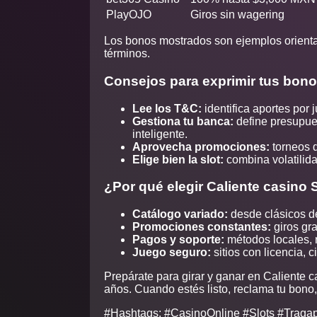
PlayOJO
Giros sin wagering
Los bonos mostrados son ejemplos orientativ
términos.
Consejos para exprimir tus bono
Lee los T&C:
identifica aportes por 
Gestiona tu banca:
define presupues
inteligente.
Aprovecha promociones:
torneos d
Elige bien la slot:
combina volatilida
¿Por qué elegir Caliente casino 
Catálogo variado:
desde clásicos de
Promociones constantes:
giros gra
Pagos y soporte:
métodos locales, r
Juego seguro:
sitios con licencia, 
Prepárate para girar y ganar en Caliente 
años. Cuando estés listo, reclama tu bono, 
#Hashtags: #CasinoOnline #Slots #Traga