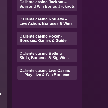
Caliente casino Jackpot –
Spin and Win Bonus Jackpots
Caliente casino Roulette –
Live Action, Bonuses & Wins
Caliente casino Poker -
Bonuses, Games & Guide
Caliente casino Betting –
Slots, Bonuses & Big Wins
Caliente casino Live Casino
— Play Live & Win Bonuses
18